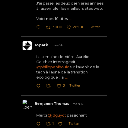
J'ai passé les deux dernières années
à rassembler les meilleurs sites web.
Voici mes 10 sites
...
Twitter
3880
26988
aSpark
mars 14
La semaine dernière, Aurélie
Gauthier interrogeait
@philippebihouix
sur l'avenir de la
tech à l'aune de la transition
écologique : la
...
Twitter
2
Benjamin Thomas
mars 12
Merci
@jdguyot
passionant
Twitter
1