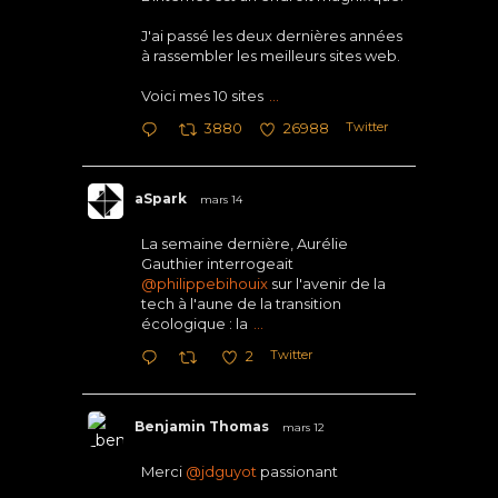
J'ai passé les deux dernières années
à rassembler les meilleurs sites web.
Voici mes 10 sites
...
Twitter
3880
26988
aSpark
mars 14
La semaine dernière, Aurélie
Gauthier interrogeait
@philippebihouix
sur l'avenir de la
tech à l'aune de la transition
écologique : la
...
Twitter
2
Benjamin Thomas
mars 12
Merci
@jdguyot
passionant