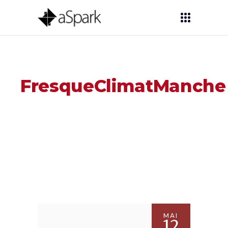
FresqueClimatManche
MAI
12