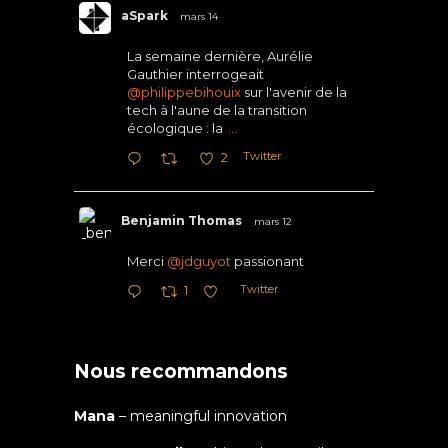
aSpark
mars 14
La semaine dernière, Aurélie
Gauthier interrogeait
@philippebihouix
sur l'avenir de la
tech à l'aune de la transition
écologique : la
...
Twitter
2
Benjamin Thomas
mars 12
Merci
@jdguyot
passionant
Twitter
1
Nous recommandons
Mana
– meaningful innovation