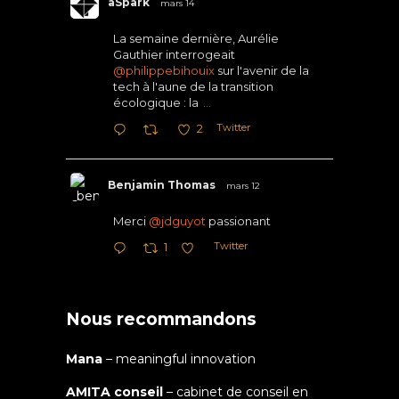
aSpark
mars 14
La semaine dernière, Aurélie
Gauthier interrogeait
@philippebihouix
sur l'avenir de la
tech à l'aune de la transition
écologique : la
...
Twitter
2
Benjamin Thomas
mars 12
Merci
@jdguyot
passionant
Twitter
1
Nous recommandons
Mana
– meaningful innovation
AMITA conseil
– cabinet de conseil en