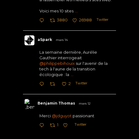
Voici mes 10 sites
...
Twitter
3880
26988
aSpark
mars 14
La semaine dernière, Aurélie
Gauthier interrogeait
@philippebihouix
sur l'avenir de la
tech à l'aune de la transition
écologique : la
...
Twitter
2
Benjamin Thomas
mars 12
Merci
@jdguyot
passionant
Twitter
1