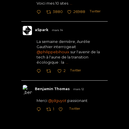
Voici mes 10 sites
...
Twitter
3880
26988
aSpark
mars 14
La semaine dernière, Aurélie
Gauthier interrogeait
@philippebihouix
sur l'avenir de la
tech à l'aune de la transition
écologique : la
...
Twitter
2
Benjamin Thomas
mars 12
Merci
@jdguyot
passionant
Twitter
1