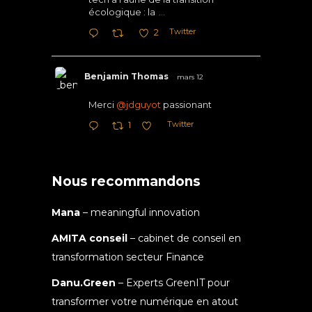
écologique : la
...
Twitter
2
Benjamin Thomas
mars 12
Merci
@jdguyot
passionant
Twitter
1
Nous recommandons
Mana
– meaningful innovation
AMITA conseil
– cabinet de conseil en
transformation secteur Finance
Danu.Green
– Experts GreenIT pour
transformer votre numérique en atout