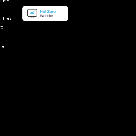
mation
ce
le