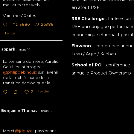
meilleurs sites web.
en atout RSE
Voici mes 10 sites
...
RSE Challenge
: La 1ère for
3880
26988
RSE qui conjugue performan
Twitter
économique et impact positif
Flowcon
– conférence annuel
aSpark
mars 14
Lean / Agile / Kanban
La semaine dernière, Aurélie
School of PO
– conférence
Gauthier interrogeait
@philippebihouix
sur l'avenir
annuelle Product Ownership
de la tech à l'aune de la
transition écologique : la
...
Twitter
2
Benjamin Thomas
mars 12
Merci
@jdguyot
passionant