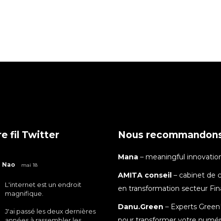
e fil Twitter
Nous recommandon
Mana
– meaningful innovatio
Nao
mai 18
AMITA conseil
– cabinet de c
L'internet est un endroit
en transformation secteur Fi
magnifique.
Danu.Green
– Experts Green
J'ai passé les deux dernières
pour transformer votre numé
années à rassembler les