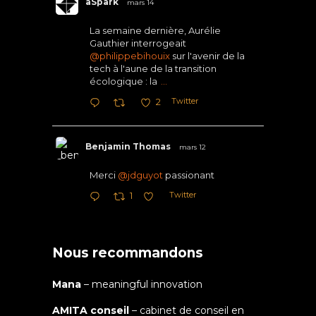
aSpark
mars 14
La semaine dernière, Aurélie
Gauthier interrogeait
@philippebihouix
sur l'avenir de la
tech à l'aune de la transition
écologique : la
...
Twitter
2
Benjamin Thomas
mars 12
Merci
@jdguyot
passionant
Twitter
1
Nous recommandons
Mana
– meaningful innovation
AMITA conseil
– cabinet de conseil en