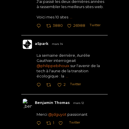
J'ai passé les deux dernières années
à rassembler les meilleurs sites web.
Voici mes 10 sites
...
Twitter
3880
26988
aSpark
mars 14
La semaine dernière, Aurélie
Gauthier interrogeait
@philippebihouix
sur l'avenir de la
tech à l'aune de la transition
écologique : la
...
Twitter
2
Benjamin Thomas
mars 12
Merci
@jdguyot
passionant
Twitter
1