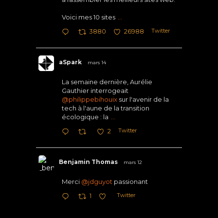
Voici mes 10 sites
...
Twitter
3880
26988
aSpark
mars 14
La semaine dernière, Aurélie
Gauthier interrogeait
@philippebihouix
sur l'avenir de la
tech à l'aune de la transition
écologique : la
...
Twitter
2
Benjamin Thomas
mars 12
Merci
@jdguyot
passionant
Twitter
1