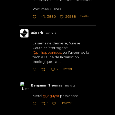
Voici mes 10 sites
...
Twitter
3880
26988
aSpark
mars 14
La semaine dernière, Aurélie
Gauthier interrogeait
@philippebihouix
sur l'avenir de la
tech à l'aune de la transition
écologique : la
...
Twitter
2
Benjamin Thomas
mars 12
Merci
@jdguyot
passionant
Twitter
1