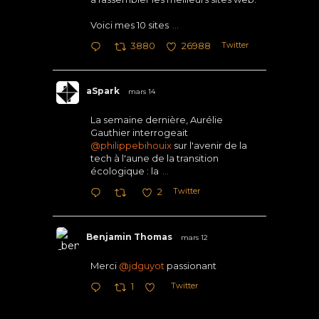
Voici mes 10 sites
...
Twitter
3880
26988
aSpark
mars 14
La semaine dernière, Aurélie
Gauthier interrogeait
@philippebihouix
sur l'avenir de la
tech à l'aune de la transition
écologique : la
...
Twitter
2
Benjamin Thomas
mars 12
Merci
@jdguyot
passionant
Twitter
1