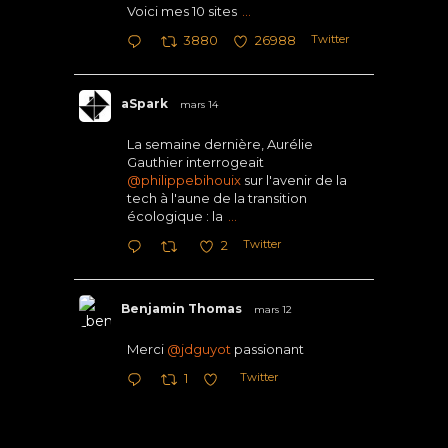
Voici mes 10 sites
...
Twitter
3880
26988
aSpark
mars 14
La semaine dernière, Aurélie
Gauthier interrogeait
@philippebihouix
sur l'avenir de la
tech à l'aune de la transition
écologique : la
...
Twitter
2
Benjamin Thomas
mars 12
Merci
@jdguyot
passionant
Twitter
1