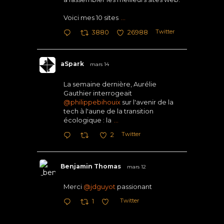
Voici mes 10 sites
...
Twitter
3880
26988
aSpark
mars 14
La semaine dernière, Aurélie
Gauthier interrogeait
@philippebihouix
sur l'avenir de la
tech à l'aune de la transition
écologique : la
...
Twitter
2
Benjamin Thomas
mars 12
Merci
@jdguyot
passionant
Twitter
1