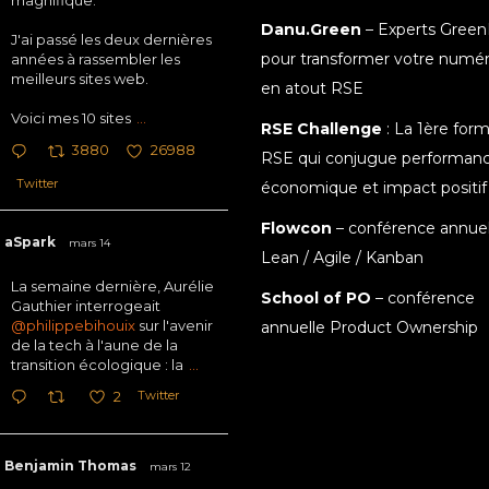
magnifique.
Danu.Green
– Experts Green
J'ai passé les deux dernières
pour transformer votre numé
années à rassembler les
meilleurs sites web.
en atout RSE
Voici mes 10 sites
...
RSE Challenge
: La 1ère for
3880
26988
RSE qui conjugue performan
Twitter
économique et impact positif
Flowcon
– conférence annuel
aSpark
mars 14
Lean / Agile / Kanban
La semaine dernière, Aurélie
School of PO
– conférence
Gauthier interrogeait
@philippebihouix
sur l'avenir
annuelle Product Ownership
de la tech à l'aune de la
transition écologique : la
...
Twitter
2
Benjamin Thomas
mars 12