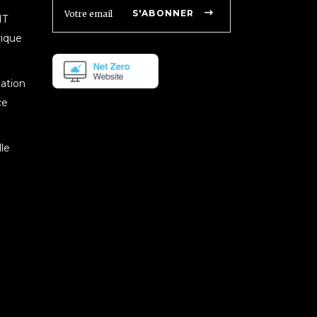
S'ABONNER
IT
rique
mation
ce
le