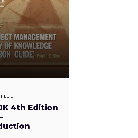
URÉLIE
K 4th Edition
–
duction