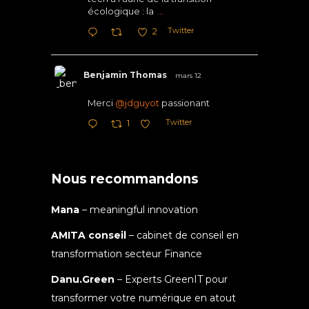
écologique : la
...
Twitter
2
Benjamin Thomas
mars 12
Merci
@jdguyot
passionant
Twitter
1
Nous recommandons
Mana
– meaningful innovation
AMITA conseil
– cabinet de conseil en
transformation secteur Finance
Danu.Green
– Experts GreenIT pour
transformer votre numérique en atout