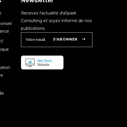
s
Newsletter
n
Recevez l'actualité d'aSpark
Consulting et soyez informé de nos
onseil
publications.
nance
S'ABONNER
IT
rique
mation
ce
le