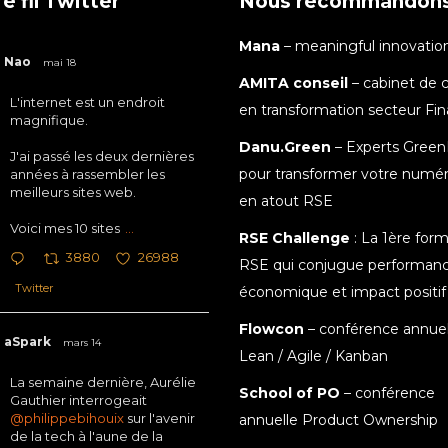
e fil Twitter
Nous recommandon
Mana
– meaningful innovatio
Nao
mai 18
AMITA conseil
– cabinet de c
L'internet est un endroit
en transformation secteur Fi
magnifique.
Danu.Green
– Experts Green
J'ai passé les deux dernières
pour transformer votre numé
années à rassembler les
meilleurs sites web.
en atout RSE
Voici mes 10 sites
...
RSE Challenge
: La 1ère for
3880
26988
RSE qui conjugue performan
Twitter
économique et impact positif
Flowcon
– conférence annuel
aSpark
mars 14
Lean / Agile / Kanban
La semaine dernière, Aurélie
School of PO
– conférence
Gauthier interrogeait
@philippebihouix
sur l'avenir
annuelle Product Ownership
de la tech à l'aune de la