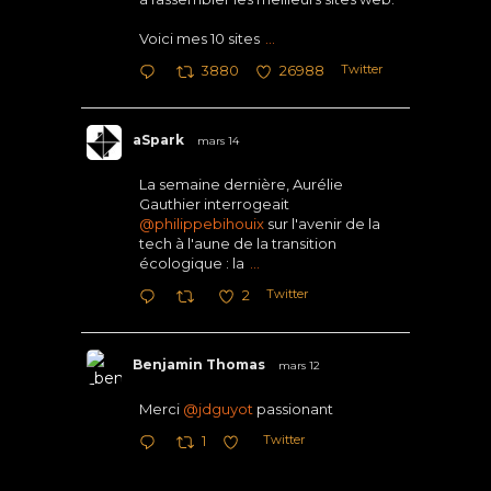
Voici mes 10 sites
...
Twitter
3880
26988
aSpark
mars 14
La semaine dernière, Aurélie
Gauthier interrogeait
@philippebihouix
sur l'avenir de la
tech à l'aune de la transition
écologique : la
...
Twitter
2
Benjamin Thomas
mars 12
Merci
@jdguyot
passionant
Twitter
1