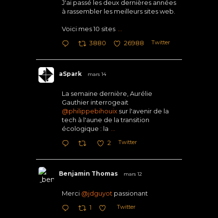
J'ai passé les deux dernières années
à rassembler les meilleurs sites web.
Voici mes 10 sites
...
Twitter
3880
26988
aSpark
mars 14
La semaine dernière, Aurélie
Gauthier interrogeait
@philippebihouix
sur l'avenir de la
tech à l'aune de la transition
écologique : la
...
Twitter
2
Benjamin Thomas
mars 12
Merci
@jdguyot
passionant
Twitter
1