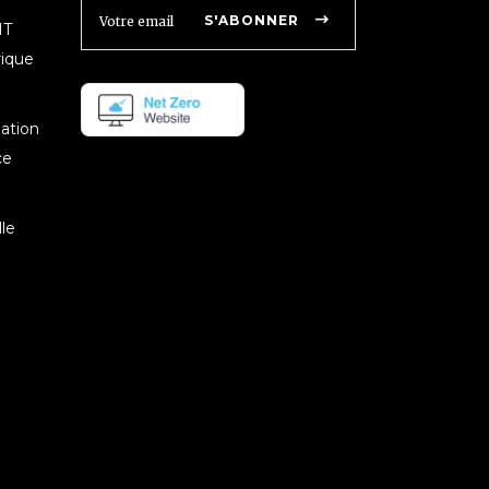
S'ABONNER
IT
rique
mation
ce
le