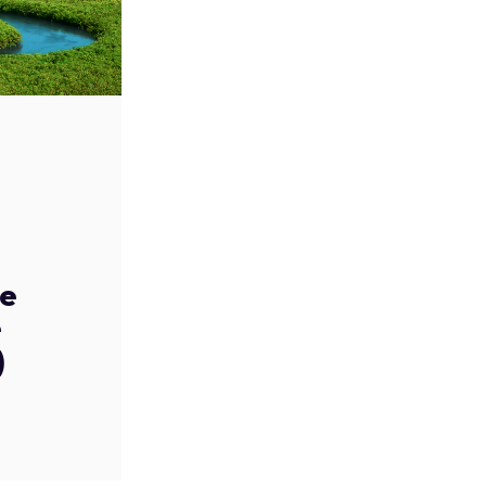
se
e
)