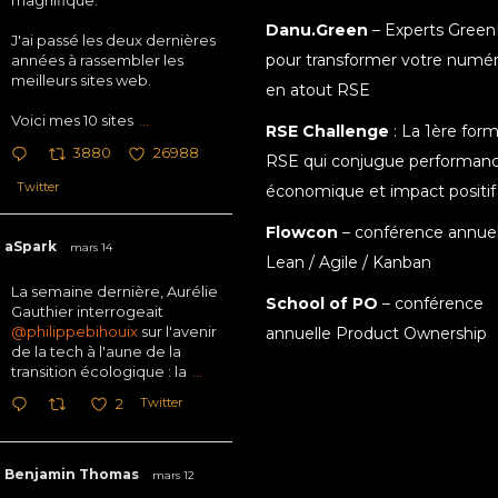
magnifique.
Danu.Green
– Experts Green
J'ai passé les deux dernières
pour transformer votre numé
années à rassembler les
meilleurs sites web.
en atout RSE
Voici mes 10 sites
...
RSE Challenge
: La 1ère for
3880
26988
RSE qui conjugue performan
Twitter
économique et impact positif
Flowcon
– conférence annuel
aSpark
mars 14
Lean / Agile / Kanban
La semaine dernière, Aurélie
School of PO
– conférence
Gauthier interrogeait
@philippebihouix
sur l'avenir
annuelle Product Ownership
de la tech à l'aune de la
transition écologique : la
...
Twitter
2
Benjamin Thomas
mars 12