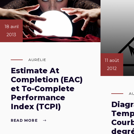
18 avril
2013
AURÉLIE
11 août
2012
Estimate At
Completion (EAC)
et To-Complete
A
Performance
Diag
Index (TCPI)
Temp
Courb
READ MORE
degr