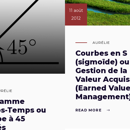
11 août
2012
AURÉLIE
Courbes en S
(sigmoïde) ou
Gestion de la
Valeur Acqui
(Earned Valu
URÉLIE
Management
ramme
s-Temps ou
READ MORE
e à 45
és