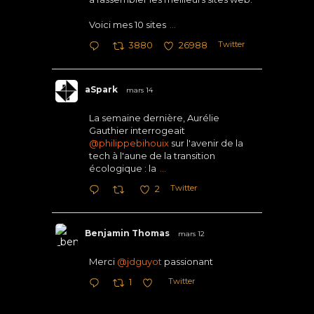
Voici mes 10 sites
...
Twitter
3880
26988
aSpark
mars 14
La semaine dernière, Aurélie
Gauthier interrogeait
@philippebihouix
sur l'avenir de la
tech à l'aune de la transition
écologique : la
...
Twitter
2
Benjamin Thomas
mars 12
Merci
@jdguyot
passionant
Twitter
1