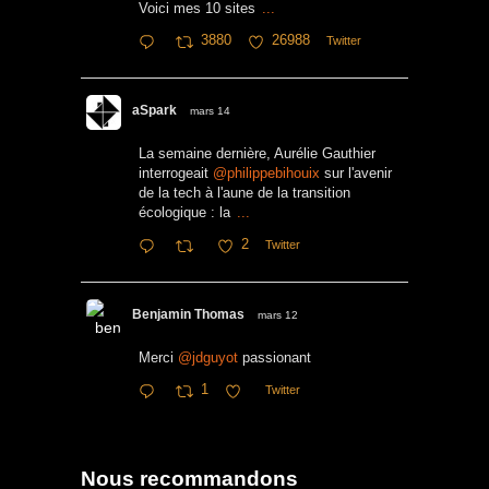
Voici mes 10 sites
...
3880
26988
Twitter
aSpark
mars 14
La semaine dernière, Aurélie Gauthier
interrogeait
@philippebihouix
sur l'avenir
de la tech à l'aune de la transition
écologique : la
...
2
Twitter
Benjamin Thomas
mars 12
Merci
@jdguyot
passionant
1
Twitter
Nous recommandons