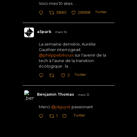
Voici mes 10 sites
...
Twitter
3880
26988
aSpark
mars 14
La semaine dernière, Aurélie
Gauthier interrogeait
@philippebihouix
sur l'avenir de la
tech à l'aune de la transition
écologique : la
...
Twitter
2
Benjamin Thomas
mars 12
Merci
@jdguyot
passionant
Twitter
1