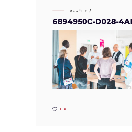
AURÉLIE
6894950C-D028-4A
LIKE