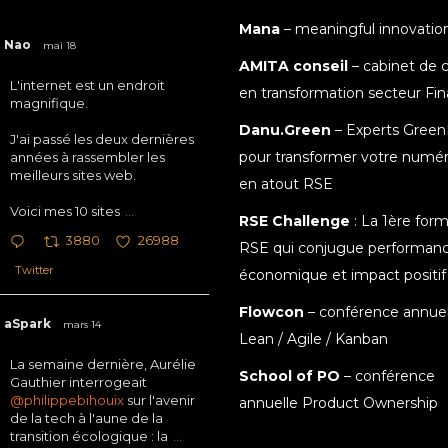
Mana
– meaningful innovatio
Nao
mai 18
AMITA conseil
– cabinet de c
L'internet est un endroit
en transformation secteur Fi
magnifique.
Danu.Green
– Experts Green
J'ai passé les deux dernières
pour transformer votre numé
années à rassembler les
meilleurs sites web.
en atout RSE
Voici mes 10 sites
...
RSE Challenge
: La 1ère for
3880
26988
RSE qui conjugue performan
Twitter
économique et impact positif
Flowcon
– conférence annuel
aSpark
mars 14
Lean / Agile / Kanban
La semaine dernière, Aurélie
School of PO
– conférence
Gauthier interrogeait
@philippebihouix
sur l'avenir
annuelle Product Ownership
de la tech à l'aune de la
transition écologique : la
...