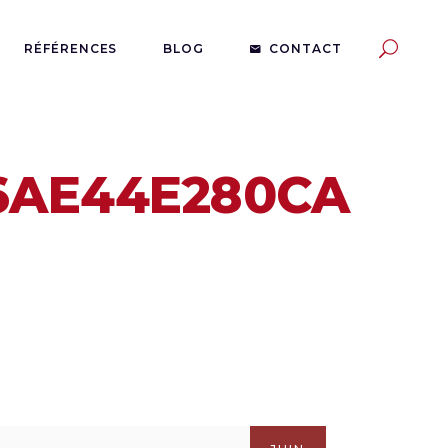
RÉFÉRENCES
BLOG
CONTACT
6AE44E280CA