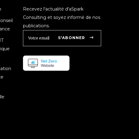
n
Recevez l'actualité d'aSpark
Consulting et soyez informé de nos
onseil
publications.
nance
S'ABONNER
IT
rique
mation
ce
le