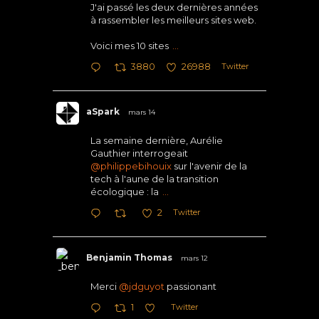
J'ai passé les deux dernières années
à rassembler les meilleurs sites web.
Voici mes 10 sites
...
Twitter
3880
26988
aSpark
mars 14
La semaine dernière, Aurélie
Gauthier interrogeait
@philippebihouix
sur l'avenir de la
tech à l'aune de la transition
écologique : la
...
Twitter
2
Benjamin Thomas
mars 12
Merci
@jdguyot
passionant
Twitter
1