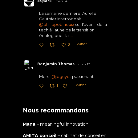
aSpark
mars 14
La semaine dernière, Aurélie
Gauthier interrogeait
@philippebihouix
sur l'avenir de la
tech à l'aune de la transition
écologique : la
...
Twitter
2
Benjamin Thomas
mars 12
Merci
@jdguyot
passionant
Twitter
1
Nous recommandons
Mana
– meaningful innovation
AMITA conseil
– cabinet de conseil en