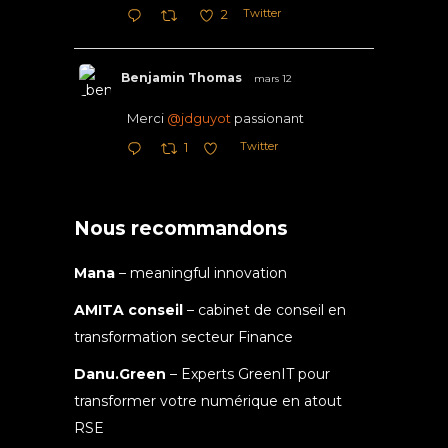
Twitter
2
Benjamin Thomas
mars 12
Merci
@jdguyot
passionant
Twitter
1
Nous recommandons
Mana
– meaningful innovation
AMITA conseil
– cabinet de conseil en
transformation secteur Finance
Danu.Green
– Experts GreenIT pour
transformer votre numérique en atout
RSE