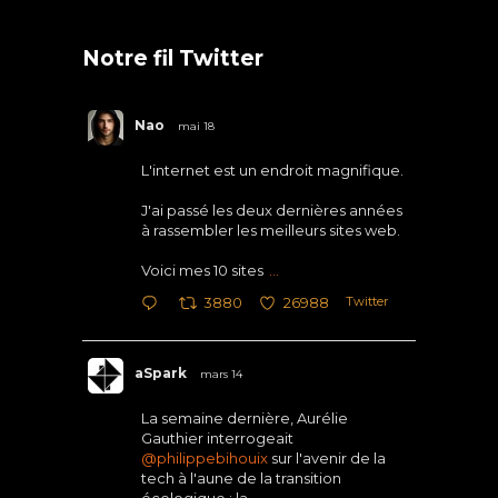
Notre fil Twitter
Nao
mai 18
L'internet est un endroit magnifique.
J'ai passé les deux dernières années
à rassembler les meilleurs sites web.
Voici mes 10 sites
...
Twitter
3880
26988
aSpark
mars 14
La semaine dernière, Aurélie
Gauthier interrogeait
@philippebihouix
sur l'avenir de la
tech à l'aune de la transition
écologique : la
...