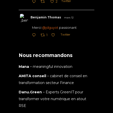
Twitter
2
Benjamin Thomas
mars 12
Merci
@jdguyot
passionant
Twitter
1
Nous recommandons
Mana
– meaningful innovation
AMITA conseil
– cabinet de conseil en
transformation secteur Finance
Danu.Green
– Experts GreenIT pour
transformer votre numérique en atout
RSE