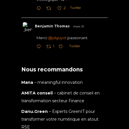
Twitter
2
Benjamin Thomas
mars 12
Merci
@jdguyot
passionant
Twitter
1
Nous recommandons
Mana
– meaningful innovation
AMITA conseil
– cabinet de conseil en
transformation secteur Finance
Danu.Green
– Experts GreenIT pour
transformer votre numérique en atout
RSE