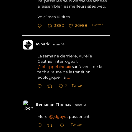
J'ai passé les deux dernières années
à rassembler les meilleurs sites web.
Voici mes 10 sites
...
Twitter
3880
26988
aSpark
mars 14
La semaine dernière, Aurélie
Gauthier interrogeait
@philippebihouix
sur l'avenir de la
tech à l'aune de la transition
écologique : la
...
Twitter
2
Benjamin Thomas
mars 12
Merci
@jdguyot
passionant
Twitter
1