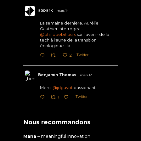
aSpark
mars 14
La semaine dernière, Aurélie
Gauthier interrogeait
@philippebihouix
sur l'avenir de la
tech à l'aune de la transition
écologique : la
...
Twitter
2
Benjamin Thomas
mars 12
Merci
@jdguyot
passionant
Twitter
1
Nous recommandons
Mana
– meaningful innovation