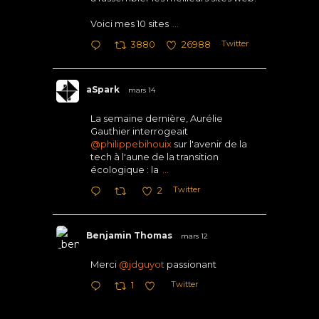
Voici mes 10 sites
...
Twitter
3880
26988
aSpark
mars 14
La semaine dernière, Aurélie
Gauthier interrogeait
@philippebihouix
sur l'avenir de la
tech à l'aune de la transition
écologique : la
...
Twitter
2
Benjamin Thomas
mars 12
Merci
@jdguyot
passionant
Twitter
1