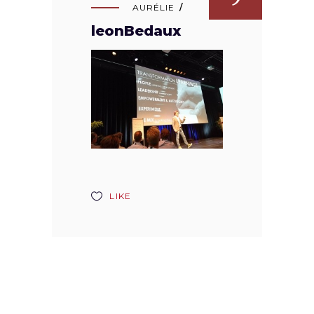
AURÉLIE
leonBedaux
LIKE