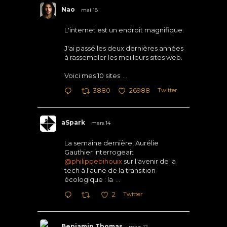
Nao
mai 18
L'internet est un endroit magnifique.
J'ai passé les deux dernières années
à rassembler les meilleurs sites web.
Voici mes 10 sites
...
Twitter
3880
26988
aSpark
mars 14
La semaine dernière, Aurélie
Gauthier interrogeait
@philippebihouix
sur l'avenir de la
tech à l'aune de la transition
écologique : la
...
Twitter
2
Benjamin Thomas
mars 12