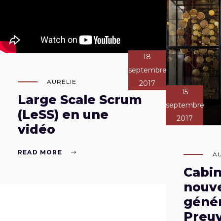
18
septembre
AURÉLIE
2017
15
Large Scale Scrum
septembre
(LeSS) en une
2017
vidéo
READ MORE
A
Cabin
nouve
génér
Preuv