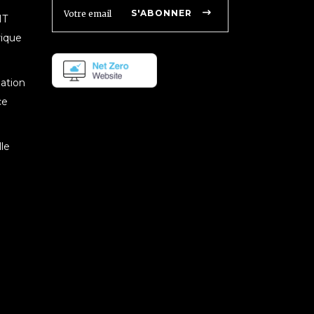
S'ABONNER
IT
rique
mation
ce
le