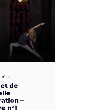
URÉLIE
et de
lle
ation –
e n°1