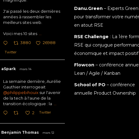
magnifique.
Danu.Green
– Experts Green
J'ai passé les deux dernières
pour transformer votre numé
années à rassembler les
meilleurs sites web.
en atout RSE
Voici mes 10 sites
...
RSE Challenge
: La 1ère for
3880
26988
RSE qui conjugue performan
Twitter
économique et impact positif
Flowcon
– conférence annuel
aSpark
mars 14
Lean / Agile / Kanban
La semaine dernière, Aurélie
School of PO
– conférence
Gauthier interrogeait
@philippebihouix
sur l'avenir
annuelle Product Ownership
de la tech à l'aune de la
transition écologique : la
...
Twitter
2
Benjamin Thomas
mars 12