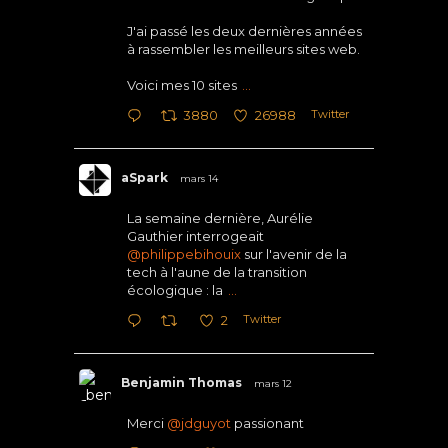
J'ai passé les deux dernières années
à rassembler les meilleurs sites web.
Voici mes 10 sites
...
Twitter
3880
26988
aSpark
mars 14
La semaine dernière, Aurélie
Gauthier interrogeait
@philippebihouix
sur l'avenir de la
tech à l'aune de la transition
écologique : la
...
Twitter
2
Benjamin Thomas
mars 12
Merci
@jdguyot
passionant