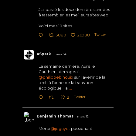
J'ai passé les deux dernières années
à rassembler les meilleurs sites web.
Voici mes 10 sites
...
Twitter
3880
26988
aSpark
mars 14
La semaine dernière, Aurélie
Gauthier interrogeait
@philippebihouix
sur l'avenir de la
tech à l'aune de la transition
écologique : la
...
Twitter
2
Benjamin Thomas
mars 12
Merci
@jdguyot
passionant