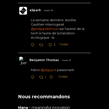
aSpark
mars 14
La semaine dernière, Aurélie
Gauthier interrogeait
@philippebihouix
sur l'avenir de la
tech à l'aune de la transition
écologique : la
...
Twitter
2
Benjamin Thomas
mars 12
Merci
@jdguyot
passionant
Twitter
1
Nous recommandons
Mana
– meaningful innovation