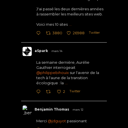
J'ai passé les deux dernières années
à rassembler les meilleurs sites web.
Voici mes 10 sites
...
Twitter
3880
26988
aSpark
mars 14
La semaine dernière, Aurélie
Gauthier interrogeait
@philippebihouix
sur l'avenir de la
tech à l'aune de la transition
écologique : la
...
Twitter
2
Benjamin Thomas
mars 12
Merci
@jdguyot
passionant