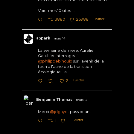
Voici mes 10 sites
...
Twitter
3880
26988
aSpark
mars 14
La semaine dernière, Aurélie
Gauthier interrogeait
@philippebihouix
sur l'avenir de la
tech à l'aune de la transition
écologique : la
...
Twitter
2
Benjamin Thomas
mars 12
Merci
@jdguyot
passionant
Twitter
1