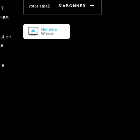
S'ABONNER
IT
rique
mation
ce
le