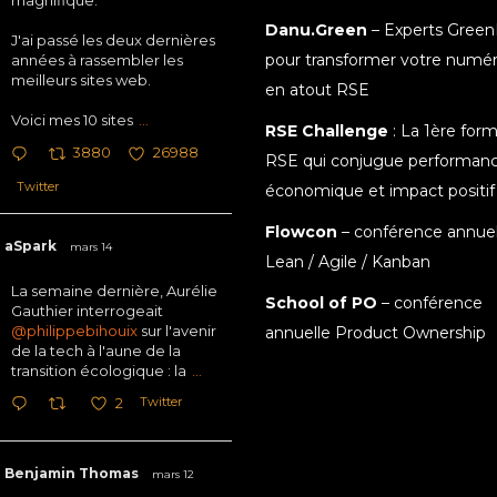
magnifique.
Danu.Green
– Experts Green
J'ai passé les deux dernières
pour transformer votre numé
années à rassembler les
meilleurs sites web.
en atout RSE
Voici mes 10 sites
...
RSE Challenge
: La 1ère for
3880
26988
RSE qui conjugue performan
Twitter
économique et impact positif
Flowcon
– conférence annuel
aSpark
mars 14
Lean / Agile / Kanban
La semaine dernière, Aurélie
School of PO
– conférence
Gauthier interrogeait
@philippebihouix
sur l'avenir
annuelle Product Ownership
de la tech à l'aune de la
transition écologique : la
...
Twitter
2
Benjamin Thomas
mars 12