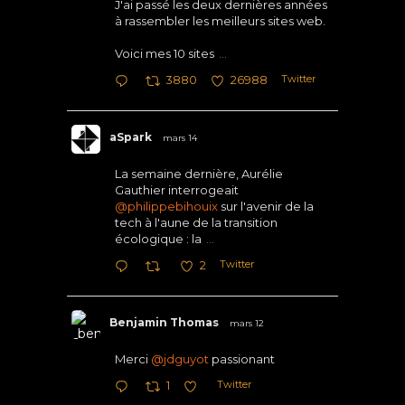
J'ai passé les deux dernières années
à rassembler les meilleurs sites web.
Voici mes 10 sites
...
Twitter
3880
26988
aSpark
mars 14
La semaine dernière, Aurélie
Gauthier interrogeait
@philippebihouix
sur l'avenir de la
tech à l'aune de la transition
écologique : la
...
Twitter
2
Benjamin Thomas
mars 12
Merci
@jdguyot
passionant
Twitter
1