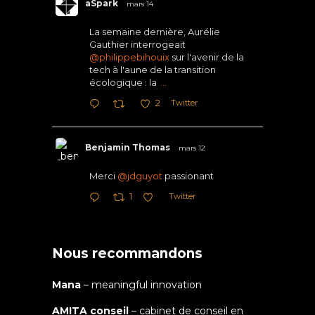
aSpark
mars 14
La semaine dernière, Aurélie
Gauthier interrogeait
@philippebihouix
sur l'avenir de la
tech à l'aune de la transition
écologique : la
...
Twitter
2
Benjamin Thomas
mars 12
Merci
@jdguyot
passionant
Twitter
1
Nous recommandons
Mana
– meaningful innovation
AMITA conseil
– cabinet de conseil en