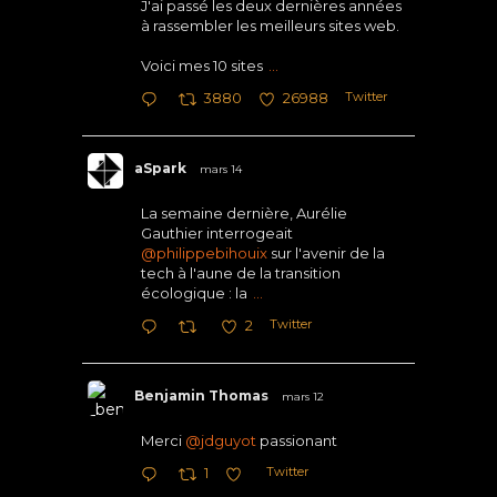
J'ai passé les deux dernières années
à rassembler les meilleurs sites web.
Voici mes 10 sites
...
Twitter
3880
26988
aSpark
mars 14
La semaine dernière, Aurélie
Gauthier interrogeait
@philippebihouix
sur l'avenir de la
tech à l'aune de la transition
écologique : la
...
Twitter
2
Benjamin Thomas
mars 12
Merci
@jdguyot
passionant
Twitter
1