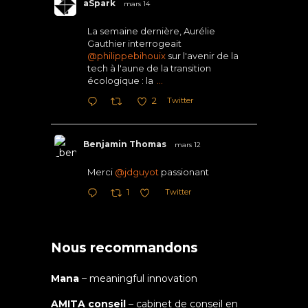
aSpark
mars 14
La semaine dernière, Aurélie
Gauthier interrogeait
@philippebihouix
sur l'avenir de la
tech à l'aune de la transition
écologique : la
...
Twitter
2
Benjamin Thomas
mars 12
Merci
@jdguyot
passionant
Twitter
1
Nous recommandons
Mana
– meaningful innovation
AMITA conseil
– cabinet de conseil en