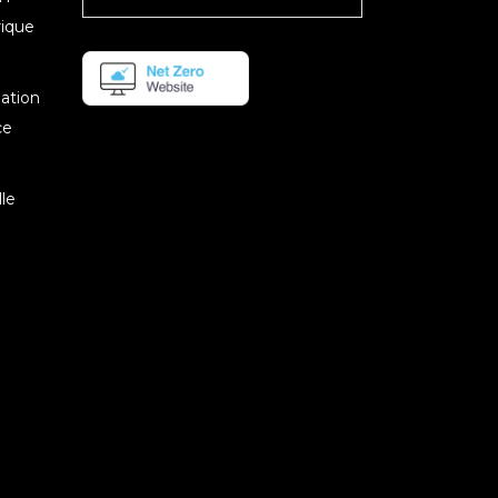
rique
mation
ce
le