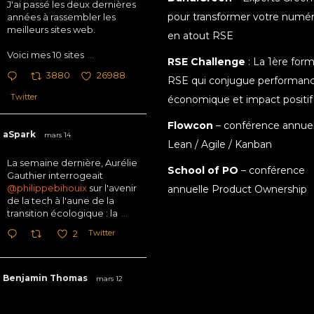
J'ai passé les deux dernières
pour transformer votre numé
années à rassembler les
meilleurs sites web.
en atout RSE
Voici mes 10 sites
...
RSE Challenge
: La 1ère for
3880
26988
RSE qui conjugue performan
Twitter
économique et impact positif
Flowcon
– conférence annuel
aSpark
mars 14
Lean / Agile / Kanban
La semaine dernière, Aurélie
School of PO
– conférence
Gauthier interrogeait
@philippebihouix
sur l'avenir
annuelle Product Ownership
de la tech à l'aune de la
transition écologique : la
...
Twitter
2
Benjamin Thomas
mars 12