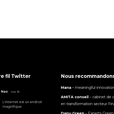
e fil Twitter
Nous recommandon
Mana
– meaningful innovatio
Nao
mai 18
AMITA conseil
– cabinet de c
L'internet est un endroit
en transformation secteur Fi
magnifique.
Danu.Green
– Experts Green