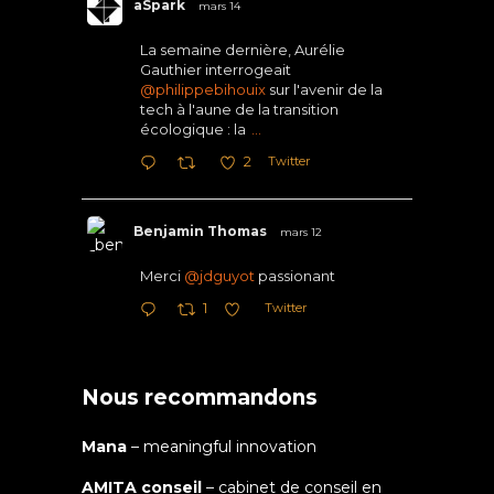
aSpark
mars 14
La semaine dernière, Aurélie
Gauthier interrogeait
@philippebihouix
sur l'avenir de la
tech à l'aune de la transition
écologique : la
...
Twitter
2
Benjamin Thomas
mars 12
Merci
@jdguyot
passionant
Twitter
1
Nous recommandons
Mana
– meaningful innovation
AMITA conseil
– cabinet de conseil en