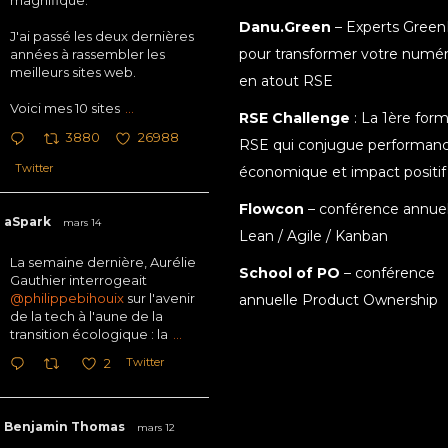
magnifique.
Danu.Green
– Experts Green
J'ai passé les deux dernières
pour transformer votre numé
années à rassembler les
meilleurs sites web.
en atout RSE
Voici mes 10 sites
...
RSE Challenge
: La 1ère for
3880
26988
RSE qui conjugue performan
Twitter
économique et impact positif
Flowcon
– conférence annuel
aSpark
mars 14
Lean / Agile / Kanban
La semaine dernière, Aurélie
School of PO
– conférence
Gauthier interrogeait
@philippebihouix
sur l'avenir
annuelle Product Ownership
de la tech à l'aune de la
transition écologique : la
...
Twitter
2
Benjamin Thomas
mars 12