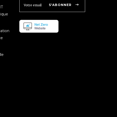
S'ABONNER
IT
rique
mation
ce
le