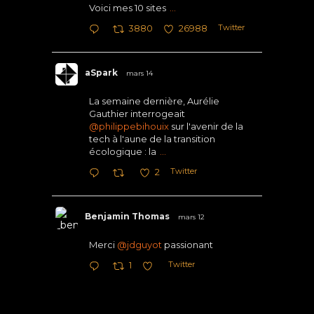
Voici mes 10 sites
...
Twitter
3880
26988
aSpark
mars 14
La semaine dernière, Aurélie
Gauthier interrogeait
@philippebihouix
sur l'avenir de la
tech à l'aune de la transition
écologique : la
...
Twitter
2
Benjamin Thomas
mars 12
Merci
@jdguyot
passionant
Twitter
1